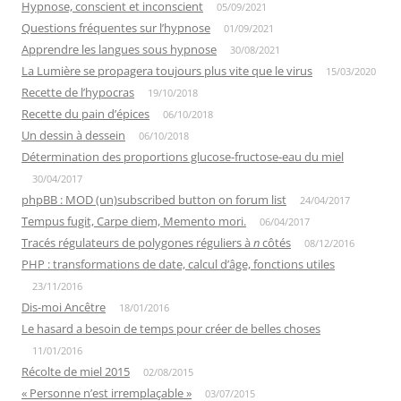
Hypnose, conscient et inconscient
05/09/2021
Questions fréquentes sur l’hypnose
01/09/2021
Apprendre les langues sous hypnose
30/08/2021
La Lumière se propagera toujours plus vite que le virus
15/03/2020
Recette de l’hypocras
19/10/2018
Recette du pain d’épices
06/10/2018
Un dessin à dessein
06/10/2018
Détermination des proportions glucose-fructose-eau du miel
30/04/2017
phpBB : MOD (un)subscribed button on forum list
24/04/2017
Tempus fugit, Carpe diem, Memento mori.
06/04/2017
Tracés régulateurs de polygones réguliers à
n
côtés
08/12/2016
PHP : transformations de date, calcul d’âge, fonctions utiles
23/11/2016
Dis-moi Ancêtre
18/01/2016
Le hasard a besoin de temps pour créer de belles choses
11/01/2016
Récolte de miel 2015
02/08/2015
« Personne n’est irremplaçable »
03/07/2015