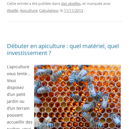
Cette entrée a été publiée dans
des abeilles
, et marquée avec
Abeille
,
Apiculture
,
Calculateur
, le
11/11/2013
.
Débuter en apiculture : quel matériel, quel
investissement ?
L’apiculture
vous tente…
Vous
disposez
d’un petit
jardin ou
d’un terrain
pouvant
accueillir des
ruches, vous