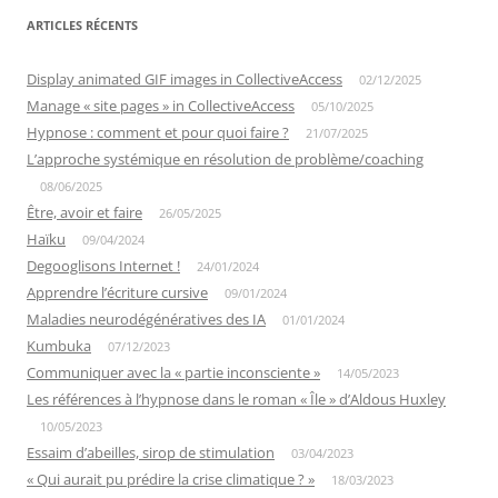
ARTICLES RÉCENTS
Display animated GIF images in CollectiveAccess
02/12/2025
Manage « site pages » in CollectiveAccess
05/10/2025
Hypnose : comment et pour quoi faire ?
21/07/2025
L’approche systémique en résolution de problème/coaching
08/06/2025
Être, avoir et faire
26/05/2025
Haïku
09/04/2024
Degooglisons Internet !
24/01/2024
Apprendre l’écriture cursive
09/01/2024
Maladies neurodégénératives des IA
01/01/2024
Kumbuka
07/12/2023
Communiquer avec la « partie inconsciente »
14/05/2023
Les références à l’hypnose dans le roman « Île » d’Aldous Huxley
10/05/2023
Essaim d’abeilles, sirop de stimulation
03/04/2023
« Qui aurait pu prédire la crise climatique ? »
18/03/2023