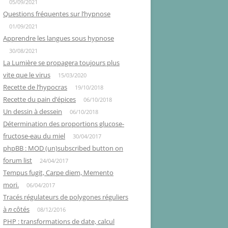
05/09/2021
Questions fréquentes sur l’hypnose
01/09/2021
Apprendre les langues sous hypnose
30/08/2021
La Lumière se propagera toujours plus
vite que le virus
15/03/2020
Recette de l’hypocras
19/10/2018
Recette du pain d’épices
06/10/2018
Un dessin à dessein
06/10/2018
Détermination des proportions glucose-
fructose-eau du miel
30/04/2017
phpBB : MOD (un)subscribed button on
forum list
24/04/2017
Tempus fugit, Carpe diem, Memento
mori.
06/04/2017
Tracés régulateurs de polygones réguliers
à
n
côtés
08/12/2016
PHP : transformations de date, calcul