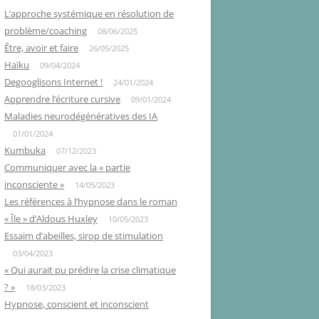
L’approche systémique en résolution de
problème/coaching
08/06/2025
Être, avoir et faire
26/05/2025
Haïku
09/04/2024
Degooglisons Internet !
24/01/2024
Apprendre l’écriture cursive
09/01/2024
Maladies neurodégénératives des IA
01/01/2024
Kumbuka
07/12/2023
Communiquer avec la « partie
inconsciente »
14/05/2023
Les références à l’hypnose dans le roman
« Île » d’Aldous Huxley
10/05/2023
Essaim d’abeilles, sirop de stimulation
03/04/2023
« Qui aurait pu prédire la crise climatique
? »
18/03/2023
Hypnose, conscient et inconscient