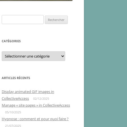
Rechercher :
CATÉGORIES
Catégories
ARTICLES RÉCENTS
Display animated GIF images in
CollectiveAccess
02/12/2025
Manage « site pages » in CollectiveAccess
05/10/2025
Hypnose : comment et pour quoi faire ?
21/07/2025