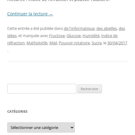
Continuer la lecture
→
Cette entrée a été publiée dans
de l'informatique
,
des abeilles
,
des
idées
, et marquée avec
Fructose
,
Glucose
,
Humidité
,
Indice de
réfraction
,
Mathplotlib
,
Miel
,
Pouvoir rotatoire
,
Sucre
, le
30/04/2017
.
Rechercher :
CATÉGORIES
Catégories