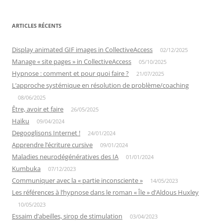
ARTICLES RÉCENTS
Display animated GIF images in CollectiveAccess
02/12/2025
Manage « site pages » in CollectiveAccess
05/10/2025
Hypnose : comment et pour quoi faire ?
21/07/2025
L’approche systémique en résolution de problème/coaching
08/06/2025
Être, avoir et faire
26/05/2025
Haïku
09/04/2024
Degooglisons Internet !
24/01/2024
Apprendre l’écriture cursive
09/01/2024
Maladies neurodégénératives des IA
01/01/2024
Kumbuka
07/12/2023
Communiquer avec la « partie inconsciente »
14/05/2023
Les références à l’hypnose dans le roman « Île » d’Aldous Huxley
10/05/2023
Essaim d’abeilles, sirop de stimulation
03/04/2023