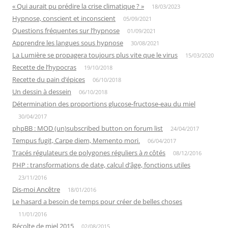
« Qui aurait pu prédire la crise climatique ? »
18/03/2023
Hypnose, conscient et inconscient
05/09/2021
Questions fréquentes sur l’hypnose
01/09/2021
Apprendre les langues sous hypnose
30/08/2021
La Lumière se propagera toujours plus vite que le virus
15/03/2020
Recette de l’hypocras
19/10/2018
Recette du pain d’épices
06/10/2018
Un dessin à dessein
06/10/2018
Détermination des proportions glucose-fructose-eau du miel
30/04/2017
phpBB : MOD (un)subscribed button on forum list
24/04/2017
Tempus fugit, Carpe diem, Memento mori.
06/04/2017
Tracés régulateurs de polygones réguliers à
n
côtés
08/12/2016
PHP : transformations de date, calcul d’âge, fonctions utiles
23/11/2016
Dis-moi Ancêtre
18/01/2016
Le hasard a besoin de temps pour créer de belles choses
11/01/2016
Récolte de miel 2015
02/08/2015