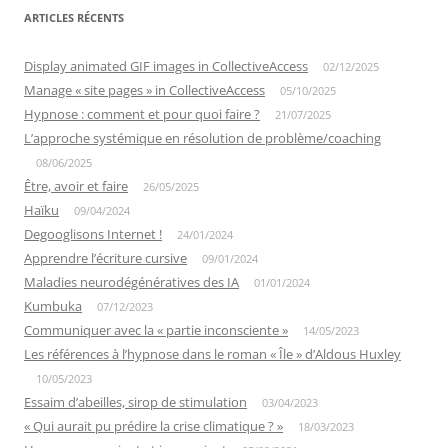
ARTICLES RÉCENTS
Display animated GIF images in CollectiveAccess
02/12/2025
Manage « site pages » in CollectiveAccess
05/10/2025
Hypnose : comment et pour quoi faire ?
21/07/2025
L’approche systémique en résolution de problème/coaching
08/06/2025
Être, avoir et faire
26/05/2025
Haïku
09/04/2024
Degooglisons Internet !
24/01/2024
Apprendre l’écriture cursive
09/01/2024
Maladies neurodégénératives des IA
01/01/2024
Kumbuka
07/12/2023
Communiquer avec la « partie inconsciente »
14/05/2023
Les références à l’hypnose dans le roman « Île » d’Aldous Huxley
10/05/2023
Essaim d’abeilles, sirop de stimulation
03/04/2023
« Qui aurait pu prédire la crise climatique ? »
18/03/2023