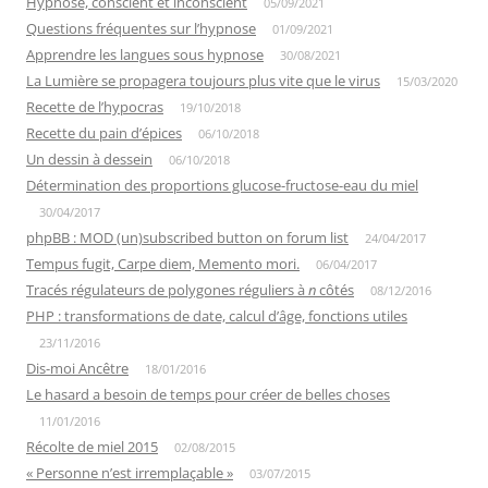
Hypnose, conscient et inconscient
05/09/2021
Questions fréquentes sur l’hypnose
01/09/2021
Apprendre les langues sous hypnose
30/08/2021
La Lumière se propagera toujours plus vite que le virus
15/03/2020
Recette de l’hypocras
19/10/2018
Recette du pain d’épices
06/10/2018
Un dessin à dessein
06/10/2018
Détermination des proportions glucose-fructose-eau du miel
30/04/2017
phpBB : MOD (un)subscribed button on forum list
24/04/2017
Tempus fugit, Carpe diem, Memento mori.
06/04/2017
Tracés régulateurs de polygones réguliers à
n
côtés
08/12/2016
PHP : transformations de date, calcul d’âge, fonctions utiles
23/11/2016
Dis-moi Ancêtre
18/01/2016
Le hasard a besoin de temps pour créer de belles choses
11/01/2016
Récolte de miel 2015
02/08/2015
« Personne n’est irremplaçable »
03/07/2015