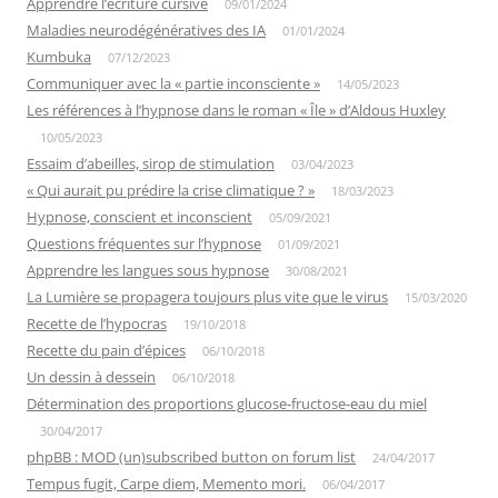
Apprendre l’écriture cursive
09/01/2024
Maladies neurodégénératives des IA
01/01/2024
Kumbuka
07/12/2023
Communiquer avec la « partie inconsciente »
14/05/2023
Les références à l’hypnose dans le roman « Île » d’Aldous Huxley
10/05/2023
Essaim d’abeilles, sirop de stimulation
03/04/2023
« Qui aurait pu prédire la crise climatique ? »
18/03/2023
Hypnose, conscient et inconscient
05/09/2021
Questions fréquentes sur l’hypnose
01/09/2021
Apprendre les langues sous hypnose
30/08/2021
La Lumière se propagera toujours plus vite que le virus
15/03/2020
Recette de l’hypocras
19/10/2018
Recette du pain d’épices
06/10/2018
Un dessin à dessein
06/10/2018
Détermination des proportions glucose-fructose-eau du miel
30/04/2017
phpBB : MOD (un)subscribed button on forum list
24/04/2017
Tempus fugit, Carpe diem, Memento mori.
06/04/2017