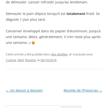
de démouler. Laisser refroidir jusqu’au lendemain.
Démouler le pain d’épice lorsqu’il est
totalement
froid. Se
déguste 1 jour plus tard.
Conserver enveloppé dans du papier d’aluminium, jusqu’à
une semaine. (Mais, généralement, il n’en reste plus après
une semaine…)
Cette entrée a été publiée dans
des abeilles
, et marquée avec
Cuisine
,
Miel
,
Recette
, le
06/10/2018
.
Navigation
←
Un dessin à dessein
Recette de l’hypocras
→
des
articles