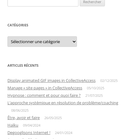
Rechercher :
CATÉGORIES
Catégories
ARTICLES RÉCENTS
Display animated GIF images in CollectiveAccess
02/12/2025
Manage « site pages » in CollectiveAccess
05/10/2025
Hypnose : comment et pour quoi faire ?
21/07/2025
L’approche systémique en résolution de problème/coaching
08/06/2025
Être, avoir et faire
26/05/2025
Haïku
09/04/2024
Degooglisons Internet !
24/01/2024