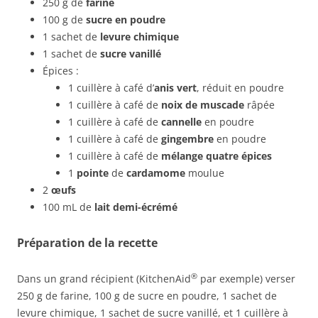
250 g de
farine
100 g de
sucre en poudre
1 sachet de
levure chimique
1 sachet de
sucre vanillé
Épices :
1 cuillère à café d’
anis vert
, réduit en poudre
1 cuillère à café de
noix de muscade
râpée
1 cuillère à café de
cannelle
en poudre
1 cuillère à café de
gingembre
en poudre
1 cuillère à café de
mélange quatre épices
1
pointe
de
cardamome
moulue
2
œufs
100 mL de
lait demi-écrémé
Préparation de la recette
®
Dans un grand récipient (KitchenAid
par exemple) verser
250 g de farine, 100 g de sucre en poudre, 1 sachet de
levure chimique, 1 sachet de sucre vanillé, et 1 cuillère à