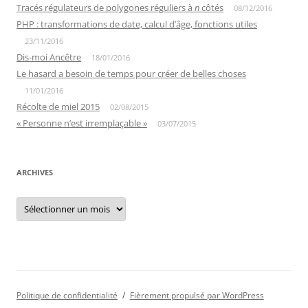
Tracés régulateurs de polygones réguliers à
n
côtés
08/12/2016
PHP : transformations de date, calcul d’âge, fonctions utiles
23/11/2016
Dis-moi Ancêtre
18/01/2016
Le hasard a besoin de temps pour créer de belles choses
11/01/2016
Récolte de miel 2015
02/08/2015
« Personne n’est irremplaçable »
03/07/2015
ARCHIVES
Archives
Politique de confidentialité
Fièrement propulsé par WordPress