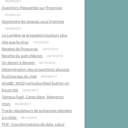
05/09/2021
Questions fréquentes sur l’hypnose
01/09/2021
Apprendre les langues sous hypnose
30/08/2021
La Lumière se propagera toujours plus
vite que le virus
15/03/2020
Recette de l’hypocras
19/10/2018
Recette du pain d’épices
06/10/2018
Un dessin à dessein
06/10/2018
Détermination des proportions glucose-
fructose-eau du miel
30/04/2017
phpBB : MOD (un)subscribed button on
forum list
24/04/2017
Tempus fugit, Carpe diem, Memento
mori.
06/04/2017
Tracés régulateurs de polygones réguliers
à
n
côtés
08/12/2016
PHP : transformations de date, calcul