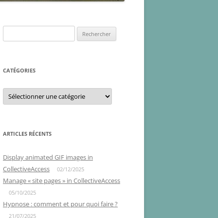
Rechercher :
CATÉGORIES
Catégories
ARTICLES RÉCENTS
Display animated GIF images in
CollectiveAccess
02/12/2025
Manage « site pages » in CollectiveAccess
05/10/2025
Hypnose : comment et pour quoi faire ?
21/07/2025