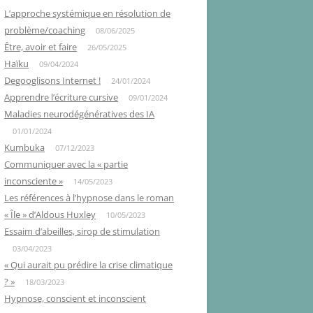
L’approche systémique en résolution de
problème/coaching
08/06/2025
Être, avoir et faire
26/05/2025
Haïku
09/04/2024
Degooglisons Internet !
24/01/2024
Apprendre l’écriture cursive
09/01/2024
Maladies neurodégénératives des IA
01/01/2024
Kumbuka
07/12/2023
Communiquer avec la « partie
inconsciente »
14/05/2023
Les références à l’hypnose dans le roman
« Île » d’Aldous Huxley
10/05/2023
Essaim d’abeilles, sirop de stimulation
03/04/2023
« Qui aurait pu prédire la crise climatique
? »
18/03/2023
Hypnose, conscient et inconscient