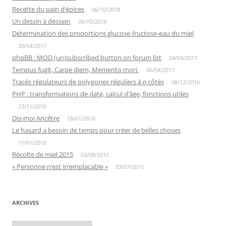
Recette du pain d’épices
06/10/2018
Un dessin à dessein
06/10/2018
Détermination des proportions glucose-fructose-eau du miel
30/04/2017
phpBB : MOD (un)subscribed button on forum list
24/04/2017
Tempus fugit, Carpe diem, Memento mori.
06/04/2017
Tracés régulateurs de polygones réguliers à
n
côtés
08/12/2016
PHP : transformations de date, calcul d’âge, fonctions utiles
23/11/2016
Dis-moi Ancêtre
18/01/2016
Le hasard a besoin de temps pour créer de belles choses
11/01/2016
Récolte de miel 2015
02/08/2015
« Personne n’est irremplaçable »
03/07/2015
ARCHIVES
Archives