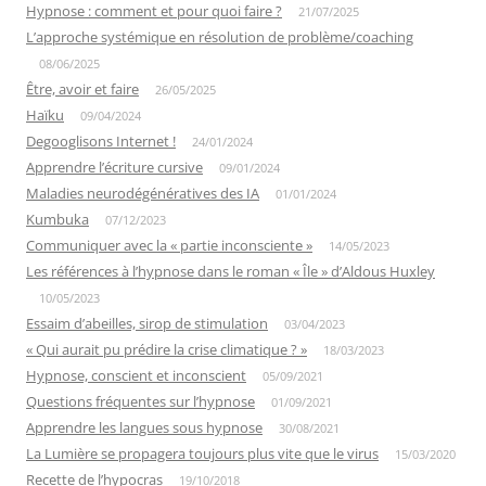
Hypnose : comment et pour quoi faire ?
21/07/2025
L’approche systémique en résolution de problème/coaching
08/06/2025
Être, avoir et faire
26/05/2025
Haïku
09/04/2024
Degooglisons Internet !
24/01/2024
Apprendre l’écriture cursive
09/01/2024
Maladies neurodégénératives des IA
01/01/2024
Kumbuka
07/12/2023
Communiquer avec la « partie inconsciente »
14/05/2023
Les références à l’hypnose dans le roman « Île » d’Aldous Huxley
10/05/2023
Essaim d’abeilles, sirop de stimulation
03/04/2023
« Qui aurait pu prédire la crise climatique ? »
18/03/2023
Hypnose, conscient et inconscient
05/09/2021
Questions fréquentes sur l’hypnose
01/09/2021
Apprendre les langues sous hypnose
30/08/2021
La Lumière se propagera toujours plus vite que le virus
15/03/2020
Recette de l’hypocras
19/10/2018