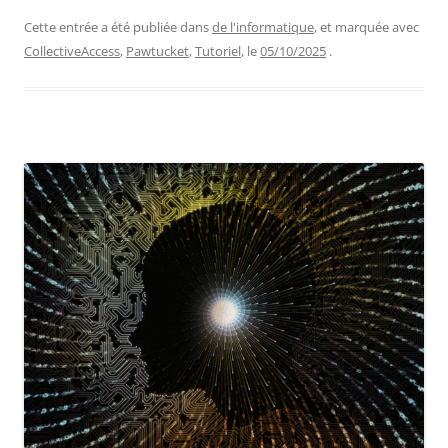
Cette entrée a été publiée dans
de l'informatique
, et marquée avec
CollectiveAccess
,
Pawtucket
,
Tutoriel
, le
05/10/2025
.