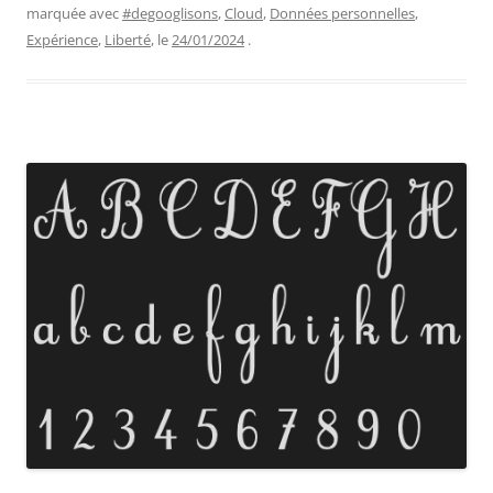
marquée avec
#degooglisons
,
Cloud
,
Données personnelles
,
Expérience
,
Liberté
, le
24/01/2024
.