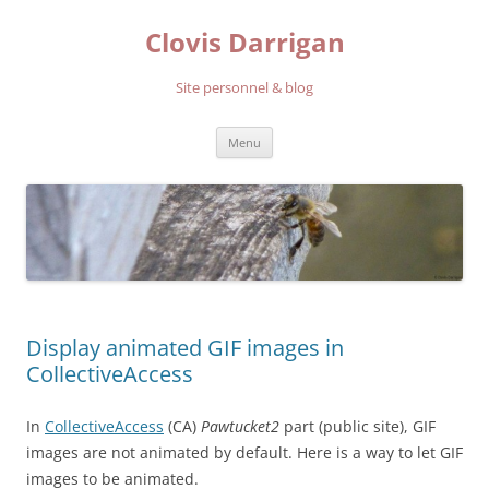
Aller
au
Clovis Darrigan
contenu
Site personnel & blog
Menu
Display animated GIF images in
CollectiveAccess
In
CollectiveAccess
(CA)
Pawtucket2
part (public site), GIF
images are not animated by default. Here is a way to let GIF
images to be animated.