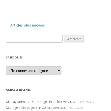
Navigation
←
Articles plus anciens
des
Rechercher :
articles
CATÉGORIES
Catégories
ARTICLES RÉCENTS
Display animated GIF images in CollectiveAccess
02/12/2025
Manage « site pages » in CollectiveAccess
05/10/2025