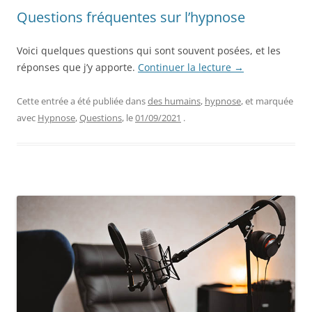
Questions fréquentes sur l’hypnose
Voici quelques questions qui sont souvent posées, et les
réponses que j’y apporte.
Continuer la lecture
→
Cette entrée a été publiée dans
des humains
,
hypnose
, et marquée
avec
Hypnose
,
Questions
, le
01/09/2021
.