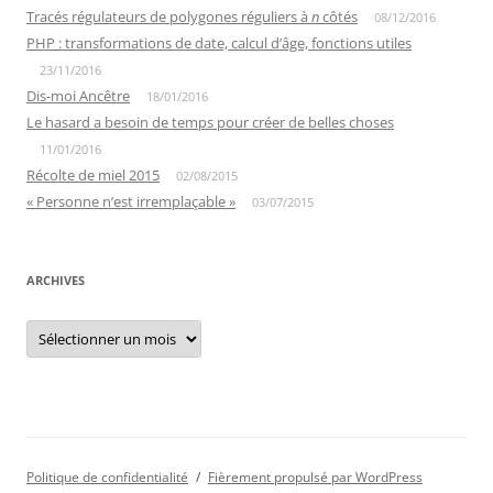
Tracés régulateurs de polygones réguliers à
n
côtés
08/12/2016
PHP : transformations de date, calcul d’âge, fonctions utiles
23/11/2016
Dis-moi Ancêtre
18/01/2016
Le hasard a besoin de temps pour créer de belles choses
11/01/2016
Récolte de miel 2015
02/08/2015
« Personne n’est irremplaçable »
03/07/2015
ARCHIVES
Archives
Politique de confidentialité
Fièrement propulsé par WordPress