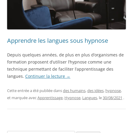
Apprendre les langues sous hypnose
Depuis quelques années, de plus en plus d’organismes de
formation proposent d’utiliser l’hypnose comme une
technique permettant de faciliter l’apprentissage des
langues.
Continuer la lecture
→
Cette entrée a été publiée dans
des humains
,
des idées
,
hypnose
,
et marquée avec
Apprentissage
,
Hypnose
,
Langues
, le
30/08/2021
.