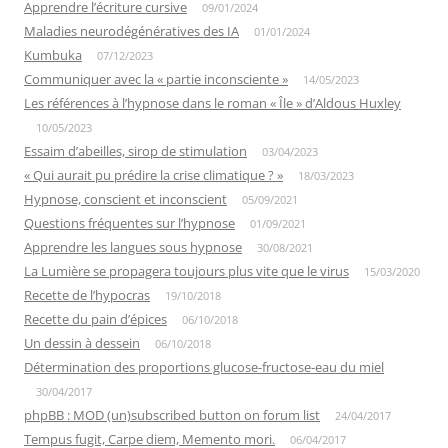
Apprendre l’écriture cursive
09/01/2024
Maladies neurodégénératives des IA
01/01/2024
Kumbuka
07/12/2023
Communiquer avec la « partie inconsciente »
14/05/2023
Les références à l’hypnose dans le roman « Île » d’Aldous Huxley
10/05/2023
Essaim d’abeilles, sirop de stimulation
03/04/2023
« Qui aurait pu prédire la crise climatique ? »
18/03/2023
Hypnose, conscient et inconscient
05/09/2021
Questions fréquentes sur l’hypnose
01/09/2021
Apprendre les langues sous hypnose
30/08/2021
La Lumière se propagera toujours plus vite que le virus
15/03/2020
Recette de l’hypocras
19/10/2018
Recette du pain d’épices
06/10/2018
Un dessin à dessein
06/10/2018
Détermination des proportions glucose-fructose-eau du miel
30/04/2017
phpBB : MOD (un)subscribed button on forum list
24/04/2017
Tempus fugit, Carpe diem, Memento mori.
06/04/2017