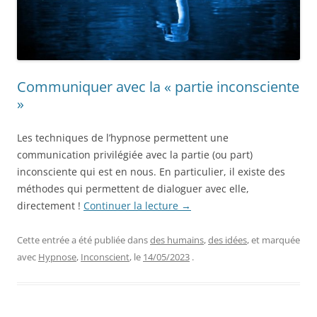
Communiquer avec la « partie inconsciente
»
Les techniques de l’hypnose permettent une
communication privilégiée avec la partie (ou part)
inconsciente qui est en nous. En particulier, il existe des
méthodes qui permettent de dialoguer avec elle,
directement !
Continuer la lecture
→
Cette entrée a été publiée dans
des humains
,
des idées
, et marquée
avec
Hypnose
,
Inconscient
, le
14/05/2023
.