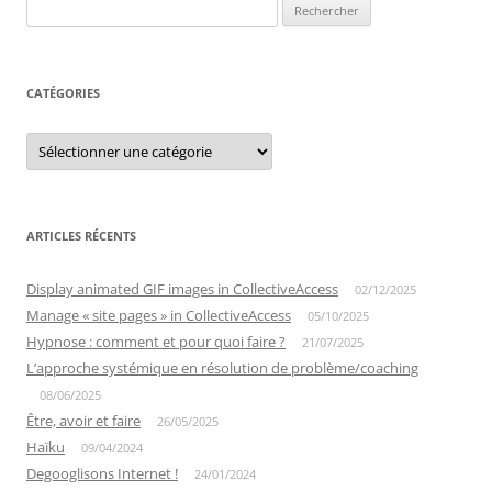
Rechercher :
CATÉGORIES
Catégories
ARTICLES RÉCENTS
Display animated GIF images in CollectiveAccess
02/12/2025
Manage « site pages » in CollectiveAccess
05/10/2025
Hypnose : comment et pour quoi faire ?
21/07/2025
L’approche systémique en résolution de problème/coaching
08/06/2025
Être, avoir et faire
26/05/2025
Haïku
09/04/2024
Degooglisons Internet !
24/01/2024