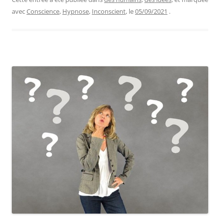
avec
Conscience
,
Hypnose
,
Inconscient
, le
05/09/2021
.