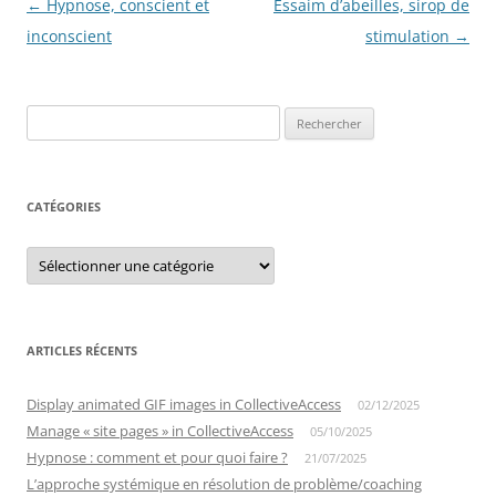
Navigation
←
Hypnose, conscient et
Essaim d’abeilles, sirop de
des
inconscient
stimulation
→
articles
Rechercher :
CATÉGORIES
Catégories
ARTICLES RÉCENTS
Display animated GIF images in CollectiveAccess
02/12/2025
Manage « site pages » in CollectiveAccess
05/10/2025
Hypnose : comment et pour quoi faire ?
21/07/2025
L’approche systémique en résolution de problème/coaching