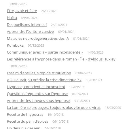
08/06/2025
Être, avoir et faire
26/05/2025
Haïku
09/04/2024
Degooglisons Internet !
24/01/2024
Apprendre l’écriture cursive
09/01/2024
Maladies neurodégénératives des IA
01/01/2024
Kumbuka
07/12/2023
Communiquer avec la « partie inconsciente »
14/05/2023
Les références à l’hypnose dans le roman « Île » d’Aldous Huxley
10/05/2023
Essaim d’abeilles, sirop de stimulation
03/04/2023
« Qui aurait pu prédire la crise climatique ? »
18/03/2023
Hypnose, conscient et inconscient
05/09/2021
Questions fréquentes sur l’hypnose
01/09/2021
Apprendre les langues sous hypnose
30/08/2021
La Lumière se propagera toujours plus vite que le virus
15/03/2020
Recette de l’hypocras
19/10/2018
Recette du pain d’épices
06/10/2018
Un dessin à dessein
06/10/2018