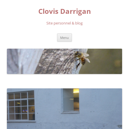
Aller
au
Clovis Darrigan
contenu
Site personnel & blog
Menu