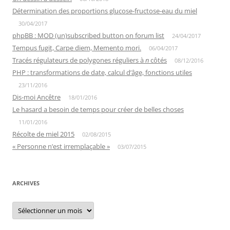
Détermination des proportions glucose-fructose-eau du miel
30/04/2017
phpBB : MOD (un)subscribed button on forum list
24/04/2017
Tempus fugit, Carpe diem, Memento mori.
06/04/2017
Tracés régulateurs de polygones réguliers à
n
côtés
08/12/2016
PHP : transformations de date, calcul d’âge, fonctions utiles
23/11/2016
Dis-moi Ancêtre
18/01/2016
Le hasard a besoin de temps pour créer de belles choses
11/01/2016
Récolte de miel 2015
02/08/2015
« Personne n’est irremplaçable »
03/07/2015
ARCHIVES
Archives