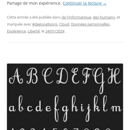
Partage de mon expérience.
Continuer la lecture
→
Cette entrée a été publiée dans
de l'informatique
,
des humains
, et
marquée avec
#degooglisons
,
Cloud
,
Données personnelles
,
Expérience
,
Liberté
, le
24/01/2024
.