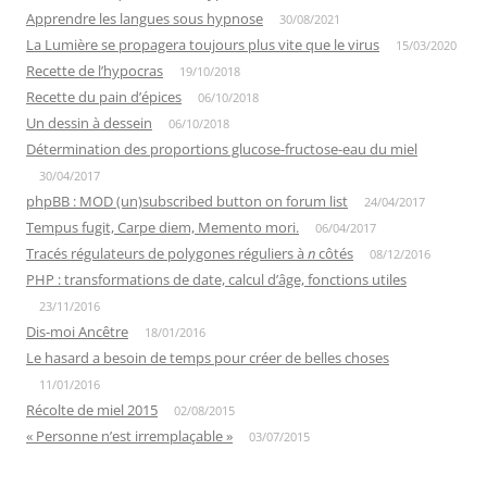
Apprendre les langues sous hypnose
30/08/2021
La Lumière se propagera toujours plus vite que le virus
15/03/2020
Recette de l’hypocras
19/10/2018
Recette du pain d’épices
06/10/2018
Un dessin à dessein
06/10/2018
Détermination des proportions glucose-fructose-eau du miel
30/04/2017
phpBB : MOD (un)subscribed button on forum list
24/04/2017
Tempus fugit, Carpe diem, Memento mori.
06/04/2017
Tracés régulateurs de polygones réguliers à
n
côtés
08/12/2016
PHP : transformations de date, calcul d’âge, fonctions utiles
23/11/2016
Dis-moi Ancêtre
18/01/2016
Le hasard a besoin de temps pour créer de belles choses
11/01/2016
Récolte de miel 2015
02/08/2015
« Personne n’est irremplaçable »
03/07/2015