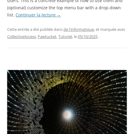
users. This is a concrete example of how to use them and
(optional) customize the top menu bar with a drop-down
list.
Continuer la lecture
→
Cette entrée a été publiée dans
de l'informatique
, et marquée avec
CollectiveAccess
,
Pawtucket
,
Tutoriel
, le
05/10/2025
.