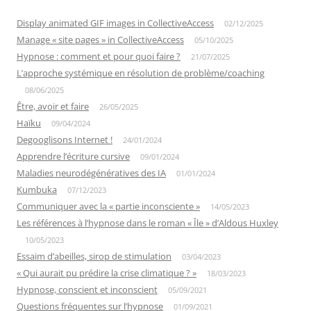
Display animated GIF images in CollectiveAccess
02/12/2025
Manage « site pages » in CollectiveAccess
05/10/2025
Hypnose : comment et pour quoi faire ?
21/07/2025
L’approche systémique en résolution de problème/coaching
08/06/2025
Être, avoir et faire
26/05/2025
Haïku
09/04/2024
Degooglisons Internet !
24/01/2024
Apprendre l’écriture cursive
09/01/2024
Maladies neurodégénératives des IA
01/01/2024
Kumbuka
07/12/2023
Communiquer avec la « partie inconsciente »
14/05/2023
Les références à l’hypnose dans le roman « Île » d’Aldous Huxley
10/05/2023
Essaim d’abeilles, sirop de stimulation
03/04/2023
« Qui aurait pu prédire la crise climatique ? »
18/03/2023
Hypnose, conscient et inconscient
05/09/2021
Questions fréquentes sur l’hypnose
01/09/2021