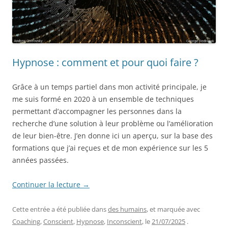
Hypnose : comment et pour quoi faire ?
Grâce à un temps partiel dans mon activité principale, je
me suis formé en 2020
à un ensemble de techniques
permettant d’accompagner les personnes dans la
recherche d’une solution à leur problème ou l’amélioration
de leur bien-être. J’en donne ici un aperçu, sur la base des
formations que j’ai reçues et de mon expérience sur les 5
années passées.
Continuer la lecture
→
Cette entrée a été publiée dans
des humains
, et marquée avec
Coaching
,
Conscient
,
Hypnose
,
Inconscient
, le
21/07/2025
.