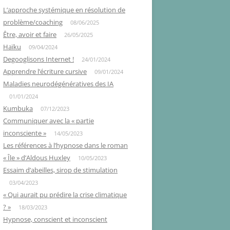
L’approche systémique en résolution de
problème/coaching
08/06/2025
Être, avoir et faire
26/05/2025
Haïku
09/04/2024
Degooglisons Internet !
24/01/2024
Apprendre l’écriture cursive
09/01/2024
Maladies neurodégénératives des IA
01/01/2024
Kumbuka
07/12/2023
Communiquer avec la « partie
inconsciente »
14/05/2023
Les références à l’hypnose dans le roman
« Île » d’Aldous Huxley
10/05/2023
Essaim d’abeilles, sirop de stimulation
03/04/2023
« Qui aurait pu prédire la crise climatique
? »
18/03/2023
Hypnose, conscient et inconscient