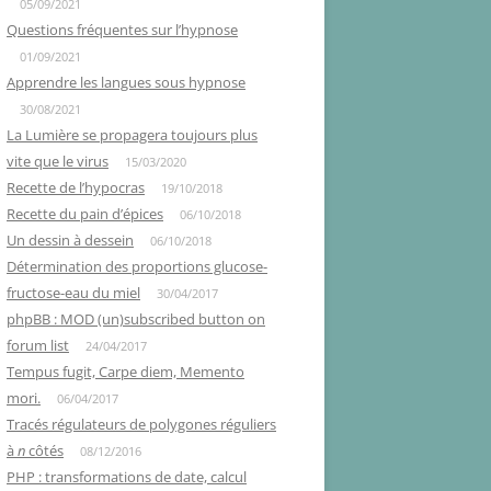
05/09/2021
Questions fréquentes sur l’hypnose
01/09/2021
Apprendre les langues sous hypnose
30/08/2021
La Lumière se propagera toujours plus
vite que le virus
15/03/2020
Recette de l’hypocras
19/10/2018
Recette du pain d’épices
06/10/2018
Un dessin à dessein
06/10/2018
Détermination des proportions glucose-
fructose-eau du miel
30/04/2017
phpBB : MOD (un)subscribed button on
forum list
24/04/2017
Tempus fugit, Carpe diem, Memento
mori.
06/04/2017
Tracés régulateurs de polygones réguliers
à
n
côtés
08/12/2016
PHP : transformations de date, calcul