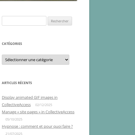
Rechercher :
CATÉGORIES
Catégories
ARTICLES RÉCENTS
Display animated GIF images in
CollectiveAccess
02/12/2025
Manage « site pages » in CollectiveAccess
05/10/2025
Hypnose : comment et pour quoi faire ?
21/07/2025