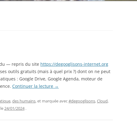
ndu — repris du site
https://degooglisons-internet.org
es outils gratuits (mais à quel prix ?) dont on ne peut
 pratiques : Google Drive, Google Agenda, moteur de
ience.
Continuer la lecture
→
atique
,
des humains
, et marquée avec
#degooglisons
,
Cloud
,
 le
24/01/2024
.