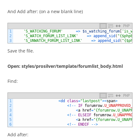
And Add after: (on a new blank line)
PHP
1
'S_WATCHING_FORUM'
=
>
$s_watching_forum
[
'is_watc
2
'S_WATCH_FORUM_LIST_LINK'
=
>
append_sid
(
"{$phpbb_r
3
'S_UNWATCH_FORUM_LIST_LINK'
=
>
append_sid
(
"{$phpbb
Save the file.
Open: styles/prosilver/template/forumlist_body.html
Find:
PHP
1
<
dd 
class
=
"lastpost"
>
<
span
>
2
<
!
--
IF
forumrow
.
U_UNAPPROVED_TOP
3
<
a
href
=
"{forumrow.U_UNAPPROV
4
<
!
--
ELSEIF
forumrow
.
U_UNAPPROVED
5
<
a
href
=
"{forumrow.U_UNAPPROV
6
<
!
--
ENDIF
--
>
Add after: