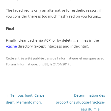
The faded red is only an alternative for esthetic reason, if
you consider there is too much flashy red on you forum…
Final
Finally, clear cache via ACP, or by deleting all files in the
/cache
directory (except .htaccess and index.htm).
Cette entrée a été publiée dans
de l'informatique
, et marquée avec
Forum
,
Informatique
,
phpBB
, le
24/04/2017
.
Navigation
←
Tempus fugit, Carpe
Détermination des
des
diem, Memento mori.
proportions glucose-fructose-
articles
eau du miel
→