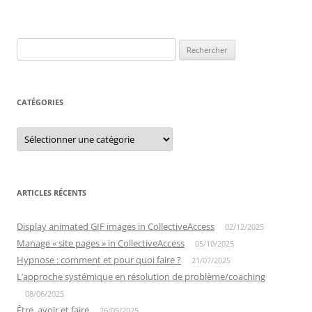
Rechercher :
CATÉGORIES
Catégories
ARTICLES RÉCENTS
Display animated GIF images in CollectiveAccess
02/12/2025
Manage « site pages » in CollectiveAccess
05/10/2025
Hypnose : comment et pour quoi faire ?
21/07/2025
L’approche systémique en résolution de problème/coaching
08/06/2025
Être, avoir et faire
26/05/2025