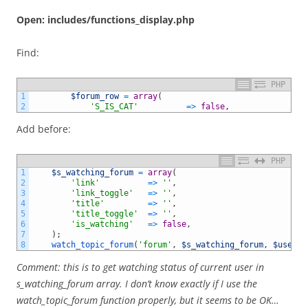
Open: includes/functions_display.php
Find:
PHP
1
$forum_row
=
array
(
2
'S_IS_CAT'
=
>
false
,
Add before:
PHP
1
$s_watching_forum
=
array
(
2
'link'
=
>
''
,
3
'link_toggle'
=
>
''
,
4
'title'
=
>
''
,
5
'title_toggle'
=
>
''
,
6
'is_watching'
=
>
false
,
7
)
;
8
watch_topic_forum
(
'forum'
,
$s_watching_forum
,
$user
->
Comment: this is to get watching status of current user in
s_watching_forum array. I don’t know exactly if I use the
watch_topic_forum function properly, but it seems to be OK…