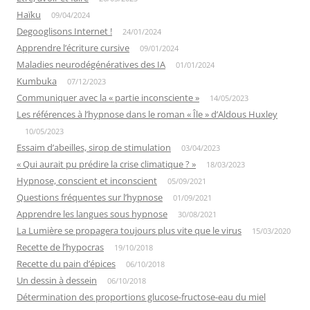
Haïku
09/04/2024
Degooglisons Internet !
24/01/2024
Apprendre l’écriture cursive
09/01/2024
Maladies neurodégénératives des IA
01/01/2024
Kumbuka
07/12/2023
Communiquer avec la « partie inconsciente »
14/05/2023
Les références à l’hypnose dans le roman « Île » d’Aldous Huxley
10/05/2023
Essaim d’abeilles, sirop de stimulation
03/04/2023
« Qui aurait pu prédire la crise climatique ? »
18/03/2023
Hypnose, conscient et inconscient
05/09/2021
Questions fréquentes sur l’hypnose
01/09/2021
Apprendre les langues sous hypnose
30/08/2021
La Lumière se propagera toujours plus vite que le virus
15/03/2020
Recette de l’hypocras
19/10/2018
Recette du pain d’épices
06/10/2018
Un dessin à dessein
06/10/2018
Détermination des proportions glucose-fructose-eau du miel