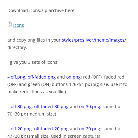
Download icons.zip archive here:
icons
and copy png files in your
styles/prosilver/theme/images/
directory.
I give you 3 sets of icons:
–
off.png
,
off-faded.png
and
on.png
: red (OFF), faded red
(OFF) and green (ON) buttons 126×54 px (big size, use it to
make reductions as you like)
–
off-30.png
,
off-faded-30.png
and
on-30.png
: same but
70×30 px (medium size)
–
off-20.png
,
off-faded-20.png
and
on-20.png
: same but
47×20 px (small size, used in screen capture)