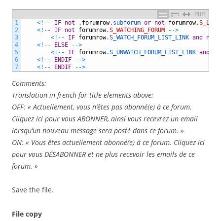
PHP
1
<
!
--
IF
not
.
forumrow
.
subforum 
or
not
forumrow
.
S_LIST
2
<
!
--
IF
not
forumrow
.
S_WATCHING_FORUM
--
>
3
<
!
--
IF
forumrow
.
S_WATCH_FORUM_LIST_LINK 
and
not
4
<
!
--
ELSE
--
>
5
<
!
--
IF
forumrow
.
S_UNWATCH_FORUM_LIST_LINK 
and
no
6
<
!
--
ENDIF
--
>
7
<
!
--
ENDIF
--
>
Comments:
Translation in french for title elements above:
OFF: « Actuellement, vous n’êtes pas abonné(e) à ce forum.
Cliquez ici pour vous ABONNER, ainsi vous recevrez un email
lorsqu’un nouveau message sera posté dans ce forum. »
ON: « Vous êtes actuellement abonné(e) à ce forum. Cliquez ici
pour vous DÉSABONNER et ne plus recevoir les emails de ce
forum. »
Save the file.
File copy