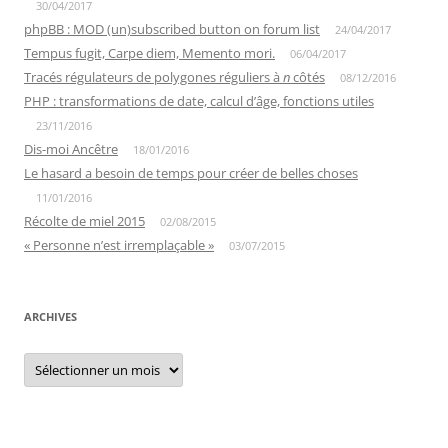
30/04/2017
phpBB : MOD (un)subscribed button on forum list
24/04/2017
Tempus fugit, Carpe diem, Memento mori.
06/04/2017
Tracés régulateurs de polygones réguliers à
n
côtés
08/12/2016
PHP : transformations de date, calcul d’âge, fonctions utiles
23/11/2016
Dis-moi Ancêtre
18/01/2016
Le hasard a besoin de temps pour créer de belles choses
11/01/2016
Récolte de miel 2015
02/08/2015
« Personne n’est irremplaçable »
03/07/2015
ARCHIVES
Archives