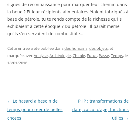
signes de reconnaissance pour marquer leur chemin dans
la boue ? Et leur récipients alimentaires étaient fabriqués à
base de pétrole, tu te rends compte de la richesse qu’ils
exhibaient à cette époque ? Du pétrole ! Il paraît même
qu’ils s’en servaient de combustible…
Cette entrée a été publiée dans
des humains
,
des objets
, et
marquée avec
Analyse
,
Archéologie
,
Chimie
,
Futur
,
Passé
,
Temps
, le
18/01/2016
.
Navigation
←
Le hasard a besoin de
PHP : transformations de
des
temps pour créer de belles
date, calcul d’âge, fonctions
articles
choses
utiles
→