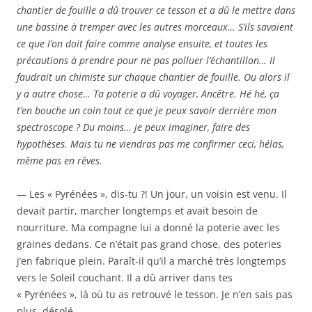
chantier de fouille a dû trouver ce tesson et a dû le mettre dans
une bassine à tremper avec les autres morceaux… S’ils savaient
ce que l’on doit faire comme analyse ensuite, et toutes les
précautions à prendre pour ne pas polluer l’échantillon… Il
faudrait un chimiste sur chaque chantier de fouille. Ou alors il
y a autre chose… Ta poterie a dû voyager, Ancêtre. Hé hé, ça
t’en bouche un coin tout ce que je peux savoir derrière mon
spectroscope ? Du moins… je peux imaginer, faire des
hypothèses. Mais tu ne viendras pas me confirmer ceci, hélas,
même pas en rêves.
— Les « Pyrénées », dis-tu ?! Un jour, un voisin est venu. Il
devait partir, marcher longtemps et avait besoin de
nourriture. Ma compagne lui a donné la poterie avec les
graines dedans. Ce n’était pas grand chose, des poteries
j’en fabrique plein. Paraît-il qu’il a marché très longtemps
vers le Soleil couchant. Il a dû arriver dans tes
« Pyrénées », là où tu as retrouvé le tesson. Je n’en sais pas
plus, désolé.