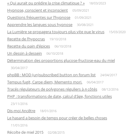
« Qui aurait pu prédire la crise climatique ? »
18/03/2023
Hypnose, conscient et inconscient
05/09/2021
Questions fréquentes sur l’hypnose
01/09/2021
Apprendre les langues sous hypnose
30/08/2021
La Lumière se propagera toujours plus vite que le virus
15/03/2020
Recette de l’hypocras
19/10/2018
Recette du pain d’épices
06/10/2018
Un dessin à dessein
06/10/2018
Détermination des proportions glucose-fructose-eau du miel
30/04/2017
phpBB : MOD (un)subscribed button on forum list
24/04/2017
Tempus fugit, Carpe diem, Memento mori.
06/04/2017
Tracés régulateurs de polygones réguliers à
n
côtés
08/12/2016
PHP : transformations de date, calcul d’âge, fonctions utiles
23/11/2016
Dis-moi Ancêtre
18/01/2016
Le hasard a besoin de temps pour créer de belles choses
11/01/2016
Récolte de miel 2015
02/08/2015