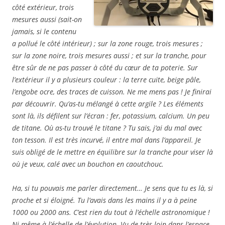
côté extérieur, trois
mesures aussi (sait-on
jamais, si le contenu
a pollué le côté intérieur) ; sur la zone rouge, trois mesures ;
sur la zone noire, trois mesures aussi ; et sur la tranche, pour
être sûr de ne pas passer à côté du cœur de ta poterie. Sur
l’extérieur il y a plusieurs couleur : la terre cuite, beige pâle,
l’engobe ocre, des traces de cuisson. Ne me mens pas ! Je finirai
par découvrir. Qu’as-tu mélangé à cette argile ? Les éléments
sont là, ils défilent sur l’écran : fer, potassium, calcium. Un peu
de titane. Où as-tu trouvé le titane ? Tu sais, j’ai du mal avec
ton tesson. Il est très incurvé, il entre mal dans l’appareil. Je
suis obligé de le mettre en équilibre sur la tranche pour viser là
où je veux, calé avec un bouchon en caoutchouc.
Ha, si tu pouvais me parler directement… Je sens que tu es là, si
proche et si éloigné. Tu l’avais dans les mains il y a à peine
1000 ou 2000 ans. C’est rien du tout à l’échelle astronomique !
Ni même à l’échelle de l’évolution. Vu de très loin dans l’espace-