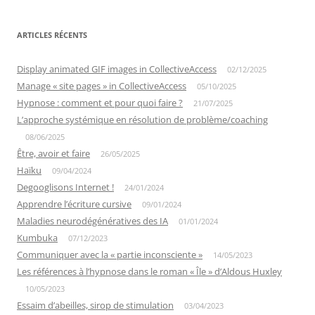
ARTICLES RÉCENTS
Display animated GIF images in CollectiveAccess
02/12/2025
Manage « site pages » in CollectiveAccess
05/10/2025
Hypnose : comment et pour quoi faire ?
21/07/2025
L’approche systémique en résolution de problème/coaching
08/06/2025
Être, avoir et faire
26/05/2025
Haïku
09/04/2024
Degooglisons Internet !
24/01/2024
Apprendre l’écriture cursive
09/01/2024
Maladies neurodégénératives des IA
01/01/2024
Kumbuka
07/12/2023
Communiquer avec la « partie inconsciente »
14/05/2023
Les références à l’hypnose dans le roman « Île » d’Aldous Huxley
10/05/2023
Essaim d’abeilles, sirop de stimulation
03/04/2023