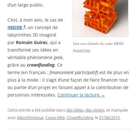
d’un large public.
C’est, à mon avis, le cas de
3
INSIDE
, un concept de
labyrinthes 3D imaginé
par
Romain Guirec
, qui a
Une vue éclatée du cube MEAN
transformé ses idées en
PHANTOM.
véritable phénomène
geek
,
grâce au
crowdfunding
. Ce
terme (en français :
financement participatif
) est de plus en
plus à la mode : il s’agit d’une façon de faire financer tout
ou partie d’un projet en faisant appel à la contribution de
personnes intéressées.
Continuer la lecture
→
Cette entrée a été publiée dans
des idées
,
des objets
, et marquée
avec
Algorithmique
,
Casse-tête
,
Crowdfunding
, le
01/06/2015
.