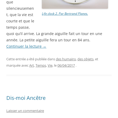
que
silencieusemen
Life clock 2. Par Bertrand Planes.
t, que la vie est
courte et que le
temps passe,
quoi qu’il arrive. La grande aiguille fait un tour en une
année. La petite aiguille fera un tour en 84 ans.
Continuer la lecture
→
Cette entrée a été publiée dans
des humains
,
des objets
, et
marquée avec
Art
,
Temps
,
Vie
, le
06/04/2017
.
Dis-moi Ancêtre
Laisser un commentaire