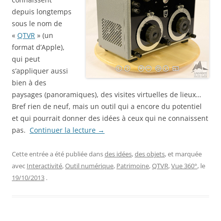
depuis longtemps
sous le nom de
«
QTVR
» (un
format d’Apple),
qui peut
s’appliquer aussi
bien à des
paysages (panoramiques), des visites virtuelles de lieux…
Bref rien de neuf, mais un outil qui a encore du potentiel
et qui pourrait donner des idées à ceux qui ne connaissent
pas.
Continuer la lecture
→
Cette entrée a été publiée dans
des idées
,
des objets
, et marquée
avec
Interactivité
,
Outil numérique
,
Patrimoine
,
QTVR
,
Vue 360°
, le
19/10/2013
.