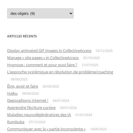
Catégories
ARTICLES RÉCENTS
Display animated GIF images in CollectiveAccess
02/12/2025
Manage « site pages » in CollectiveAccess
05/10/2025
Hypnose : comment et pour quoi faire ?
21/07/2025
L’approche systémique en résolution de problème/coaching
08/06/2025
Être, avoir et faire
26/05/2025
Haïku
09/04/2024
Degooglisons Internet !
24/01/2024
Apprendre l’écriture cursive
09/01/2024
Maladies neurodégénératives des IA
01/01/2024
Kumbuka
07/12/2023
Communiquer avec la « partie inconsciente »
14/05/2023