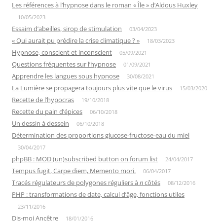
Les références à l’hypnose dans le roman « Île » d’Aldous Huxley
10/05/2023
Essaim d’abeilles, sirop de stimulation
03/04/2023
« Qui aurait pu prédire la crise climatique ? »
18/03/2023
Hypnose, conscient et inconscient
05/09/2021
Questions fréquentes sur l’hypnose
01/09/2021
Apprendre les langues sous hypnose
30/08/2021
La Lumière se propagera toujours plus vite que le virus
15/03/2020
Recette de l’hypocras
19/10/2018
Recette du pain d’épices
06/10/2018
Un dessin à dessein
06/10/2018
Détermination des proportions glucose-fructose-eau du miel
30/04/2017
phpBB : MOD (un)subscribed button on forum list
24/04/2017
Tempus fugit, Carpe diem, Memento mori.
06/04/2017
Tracés régulateurs de polygones réguliers à
n
côtés
08/12/2016
PHP : transformations de date, calcul d’âge, fonctions utiles
23/11/2016
Dis-moi Ancêtre
18/01/2016