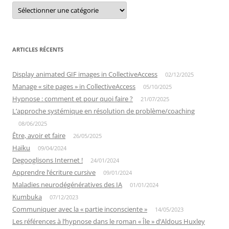
Catégories
ARTICLES RÉCENTS
Display animated GIF images in CollectiveAccess
02/12/2025
Manage « site pages » in CollectiveAccess
05/10/2025
Hypnose : comment et pour quoi faire ?
21/07/2025
L’approche systémique en résolution de problème/coaching
08/06/2025
Être, avoir et faire
26/05/2025
Haïku
09/04/2024
Degooglisons Internet !
24/01/2024
Apprendre l’écriture cursive
09/01/2024
Maladies neurodégénératives des IA
01/01/2024
Kumbuka
07/12/2023
Communiquer avec la « partie inconsciente »
14/05/2023
Les références à l’hypnose dans le roman « Île » d’Aldous Huxley