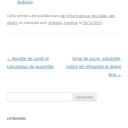
Arduino
Cette entrée a été publiée dans
de l'informatique
,
des idées
,
des
objets
, et marquée avec
Arduino
,
Hacking
, le
25/12/2013
.
Navigation
←
Recette de candi et
Sirop de sucre, solubilité,
des
calculateur de quantités
indice de réfraction et degré
articles
Brix
→
Rechercher :
CATÉGORIES