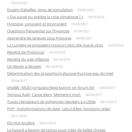
10/05/2023
Essaim d’abeilles, sirop de stimulation
03/04/2023
« Qui aurait pu prédire la crise climatique ? »
18/03/2023
Hypnose, conscient et inconscient
05/09/2021
Questions fréquentes sur l’hypnose
01/09/2021
Apprendre les langues sous hypnose
30/08/2021
La Lumière se propagera toujours plus vite que le virus
15/03/2020
Recette de l’hypocras
19/10/2018
Recette du pain d’épices
06/10/2018
Un dessin à dessein
06/10/2018
Détermination des proportions glucose-fructose-eau du miel
30/04/2017
phpBB : MOD (un)subscribed button on forum list
24/04/2017
Tempus fugit, Carpe diem, Memento mori.
06/04/2017
Tracés régulateurs de polygones réguliers à
n
côtés
08/12/2016
PHP : transformations de date, calcul d’âge, fonctions utiles
23/11/2016
Dis-moi Ancêtre
18/01/2016
Le hasard a besoin de temps pour créer de belles choses