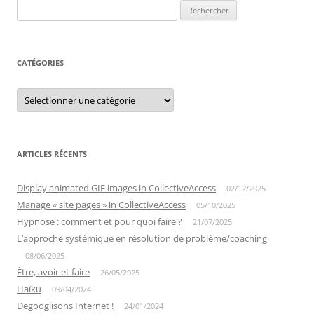
Rechercher :
CATÉGORIES
Catégories
ARTICLES RÉCENTS
Display animated GIF images in CollectiveAccess
02/12/2025
Manage « site pages » in CollectiveAccess
05/10/2025
Hypnose : comment et pour quoi faire ?
21/07/2025
L’approche systémique en résolution de problème/coaching
08/06/2025
Être, avoir et faire
26/05/2025
Haïku
09/04/2024
Degooglisons Internet !
24/01/2024