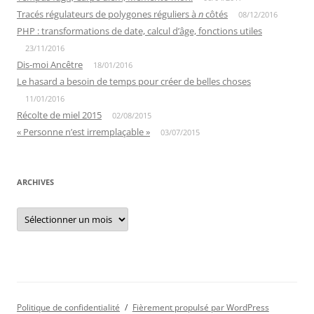
Tracés régulateurs de polygones réguliers à
n
côtés
08/12/2016
PHP : transformations de date, calcul d’âge, fonctions utiles
23/11/2016
Dis-moi Ancêtre
18/01/2016
Le hasard a besoin de temps pour créer de belles choses
11/01/2016
Récolte de miel 2015
02/08/2015
« Personne n’est irremplaçable »
03/07/2015
ARCHIVES
Archives
Politique de confidentialité
Fièrement propulsé par WordPress