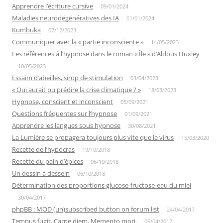
Apprendre l’écriture cursive
09/01/2024
Maladies neurodégénératives des IA
01/01/2024
Kumbuka
07/12/2023
Communiquer avec la « partie inconsciente »
14/05/2023
Les références à l’hypnose dans le roman « Île » d’Aldous Huxley
10/05/2023
Essaim d’abeilles, sirop de stimulation
03/04/2023
« Qui aurait pu prédire la crise climatique ? »
18/03/2023
Hypnose, conscient et inconscient
05/09/2021
Questions fréquentes sur l’hypnose
01/09/2021
Apprendre les langues sous hypnose
30/08/2021
La Lumière se propagera toujours plus vite que le virus
15/03/2020
Recette de l’hypocras
19/10/2018
Recette du pain d’épices
06/10/2018
Un dessin à dessein
06/10/2018
Détermination des proportions glucose-fructose-eau du miel
30/04/2017
phpBB : MOD (un)subscribed button on forum list
24/04/2017
Tempus fugit, Carpe diem, Memento mori.
06/04/2017