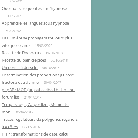
05/09/2021
Questions fréquentes sur l’hypnose
01/09/2021
Apprendre les langues sous hypnose
30/08/2021
La Lumière se propagera toujours plus
vite que le virus
15/03/2020
Recette de l’hypocras
19/10/2018
Recette du pain d’épices
06/10/2018
Un dessin à dessein
06/10/2018
Détermination des proportions glucose-
fructose-eau du miel
30/04/2017
phpBB : MOD (un)subscribed button on
forum list
24/04/2017
Tempus fugit, Carpe diem, Memento
mori.
06/04/2017
Tracés régulateurs de polygones réguliers
à
n
côtés
08/12/2016
PHP : transformations de date, calcul