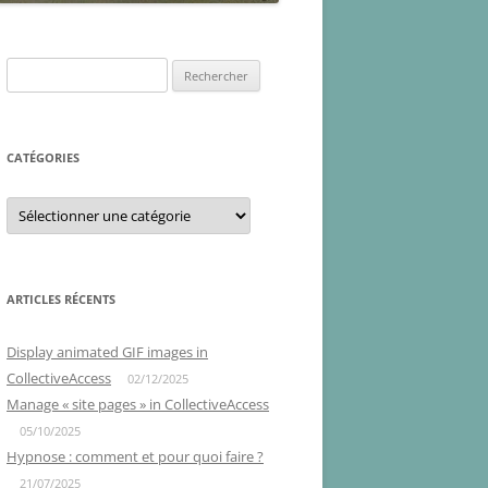
Rechercher :
CATÉGORIES
Catégories
ARTICLES RÉCENTS
Display animated GIF images in
CollectiveAccess
02/12/2025
Manage « site pages » in CollectiveAccess
05/10/2025
Hypnose : comment et pour quoi faire ?
21/07/2025