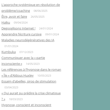
L’approche systémique en résolution de
problème/coaching
08/06/2025
Être, avoir et faire
26/05/2025
Haïku
09/04/2024
Degooglisons Internet !
24/01/2024
Apprendre l’écriture cursive
09/01/2024
Maladies neurodégénératives des IA
01/01/2024
Kumbuka
07/12/2023
Communiquer avec la « partie
inconsciente »
14/05/2023
Les références à l’hypnose dans le roman
« Île » d’Aldous Huxley
10/05/2023
Essaim d’abeilles, sirop de stimulation
03/04/2023
« Qui aurait pu prédire la crise climatique
? »
18/03/2023
Hypnose, conscient et inconscient