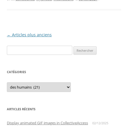
Navigation
←
Articles plus anciens
des
Rechercher :
articles
CATÉGORIES
Catégories
ARTICLES RÉCENTS
Display animated GIF images in CollectiveAccess
02/12/2025