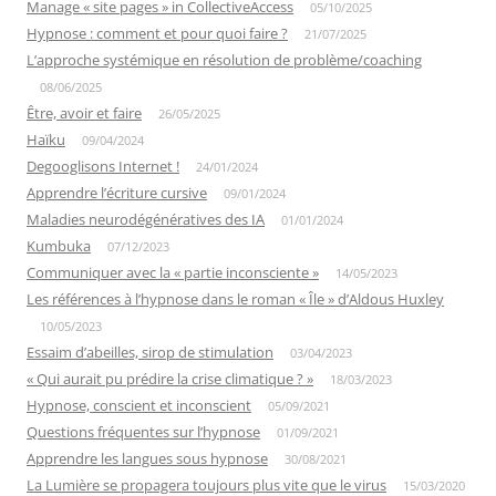
Manage « site pages » in CollectiveAccess
05/10/2025
Hypnose : comment et pour quoi faire ?
21/07/2025
L’approche systémique en résolution de problème/coaching
08/06/2025
Être, avoir et faire
26/05/2025
Haïku
09/04/2024
Degooglisons Internet !
24/01/2024
Apprendre l’écriture cursive
09/01/2024
Maladies neurodégénératives des IA
01/01/2024
Kumbuka
07/12/2023
Communiquer avec la « partie inconsciente »
14/05/2023
Les références à l’hypnose dans le roman « Île » d’Aldous Huxley
10/05/2023
Essaim d’abeilles, sirop de stimulation
03/04/2023
« Qui aurait pu prédire la crise climatique ? »
18/03/2023
Hypnose, conscient et inconscient
05/09/2021
Questions fréquentes sur l’hypnose
01/09/2021
Apprendre les langues sous hypnose
30/08/2021
La Lumière se propagera toujours plus vite que le virus
15/03/2020