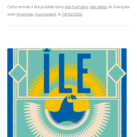
Cette entrée a été publiée dans
des humains
,
des idées
, et marquée
avec
Hypnose
,
Inconscient
, le
14/05/2023
.