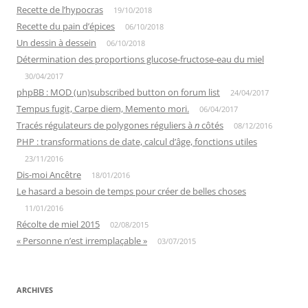
Recette de l’hypocras
19/10/2018
Recette du pain d’épices
06/10/2018
Un dessin à dessein
06/10/2018
Détermination des proportions glucose-fructose-eau du miel
30/04/2017
phpBB : MOD (un)subscribed button on forum list
24/04/2017
Tempus fugit, Carpe diem, Memento mori.
06/04/2017
Tracés régulateurs de polygones réguliers à
n
côtés
08/12/2016
PHP : transformations de date, calcul d’âge, fonctions utiles
23/11/2016
Dis-moi Ancêtre
18/01/2016
Le hasard a besoin de temps pour créer de belles choses
11/01/2016
Récolte de miel 2015
02/08/2015
« Personne n’est irremplaçable »
03/07/2015
ARCHIVES