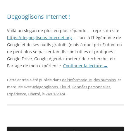
Degooglisons Internet !
Voilà un slogan de plus en plus répandu — repris du site
https://degooglisons-internet.org
— face à l’hégémonie de
Google et de ses outils gratuits (mais à quel prix ?) dont on
ne peut plus se passer tant ils sont utiles et pratiques :
Google Drive, Google Agenda, moteur de recherche, etc.
Partage de mon expérience.
Continuer la lecture
→
Cette entrée a été publiée dans
de l'informatique
,
des humains
, et
marquée avec
#degooglisons
,
Cloud
,
Données personnelles
,
Expérience
,
Liberté
, le
24/01/2024
.