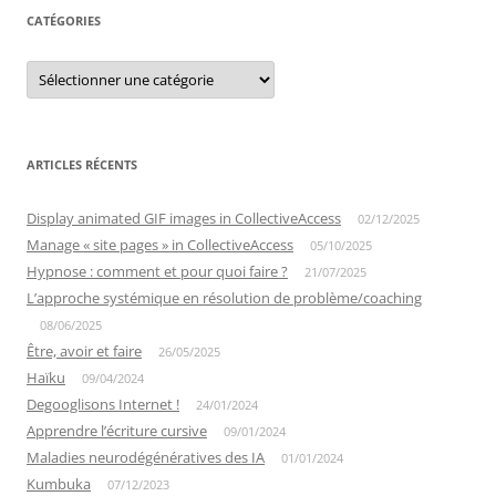
CATÉGORIES
Catégories
ARTICLES RÉCENTS
Display animated GIF images in CollectiveAccess
02/12/2025
Manage « site pages » in CollectiveAccess
05/10/2025
Hypnose : comment et pour quoi faire ?
21/07/2025
L’approche systémique en résolution de problème/coaching
08/06/2025
Être, avoir et faire
26/05/2025
Haïku
09/04/2024
Degooglisons Internet !
24/01/2024
Apprendre l’écriture cursive
09/01/2024
Maladies neurodégénératives des IA
01/01/2024
Kumbuka
07/12/2023