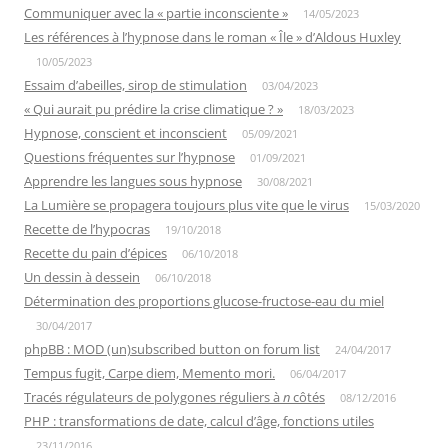
Communiquer avec la « partie inconsciente »
14/05/2023
Les références à l’hypnose dans le roman « Île » d’Aldous Huxley
10/05/2023
Essaim d’abeilles, sirop de stimulation
03/04/2023
« Qui aurait pu prédire la crise climatique ? »
18/03/2023
Hypnose, conscient et inconscient
05/09/2021
Questions fréquentes sur l’hypnose
01/09/2021
Apprendre les langues sous hypnose
30/08/2021
La Lumière se propagera toujours plus vite que le virus
15/03/2020
Recette de l’hypocras
19/10/2018
Recette du pain d’épices
06/10/2018
Un dessin à dessein
06/10/2018
Détermination des proportions glucose-fructose-eau du miel
30/04/2017
phpBB : MOD (un)subscribed button on forum list
24/04/2017
Tempus fugit, Carpe diem, Memento mori.
06/04/2017
Tracés régulateurs de polygones réguliers à
n
côtés
08/12/2016
PHP : transformations de date, calcul d’âge, fonctions utiles
23/11/2016