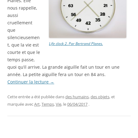
Planes. Elle
nous rappelle,
aussi
cruellement
que
silencieusemen
Life clock 2. Par Bertrand Planes.
t, que la vie est
courte et que le
temps passe,
quoi qu’il arrive. La grande aiguille fait un tour en une
année. La petite aiguille fera un tour en 84 ans.
Continuer la lecture
→
Cette entrée a été publiée dans
des humains
,
des objets
, et
marquée avec
Art
,
Temps
,
Vie
, le
06/04/2017
.