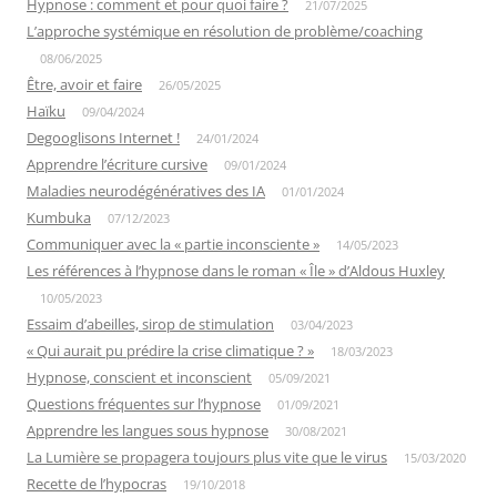
Hypnose : comment et pour quoi faire ?
21/07/2025
L’approche systémique en résolution de problème/coaching
08/06/2025
Être, avoir et faire
26/05/2025
Haïku
09/04/2024
Degooglisons Internet !
24/01/2024
Apprendre l’écriture cursive
09/01/2024
Maladies neurodégénératives des IA
01/01/2024
Kumbuka
07/12/2023
Communiquer avec la « partie inconsciente »
14/05/2023
Les références à l’hypnose dans le roman « Île » d’Aldous Huxley
10/05/2023
Essaim d’abeilles, sirop de stimulation
03/04/2023
« Qui aurait pu prédire la crise climatique ? »
18/03/2023
Hypnose, conscient et inconscient
05/09/2021
Questions fréquentes sur l’hypnose
01/09/2021
Apprendre les langues sous hypnose
30/08/2021
La Lumière se propagera toujours plus vite que le virus
15/03/2020
Recette de l’hypocras
19/10/2018