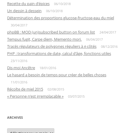
Recette du pain d’épices
06/10/2018
Un dessin à dessein
06/10/2018
Détermination des proportions glucose-fructose-eau du miel
30/04/2017
phpBB : MOD (un)subscribed button on forum list
24/04/2017
Tempus fugit, Carpe diem, Memento mori.
06/04/2017
Tracés régulateurs de polygones réguliers à
n
côtés
08/12/2016
PHP : transformations de date, calcul d’âge, fonctions utiles
23/11/2016
Dis-moi Ancêtre
18/01/2016
Le hasard a besoin de temps pour créer de belles choses
11/01/2016
Récolte de miel 2015
02/08/2015
« Personne n’est irremplaçable »
03/07/2015
ARCHIVES
Archives