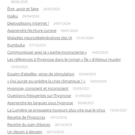
08/06/2025
Être, avoir et faire
26/05/2025
Haïku
09/04/2024
Degooglisons Internet !
24/01/2024
Apprendre l’écriture cursive
09/01/2024
Maladies neurodégénératives des IA
01/01/2024
Kumbuka
07/12/2023
Communiquer avec la « partie inconsciente »
14/05/2023
Les références à l’hypnose dans le roman « Île » d’Aldous Huxley
10/05/2023
Essaim d’abeilles, sirop de stimulation
03/04/2023
« Qui aurait pu prédire la crise climatique ? »
18/03/2023
Hypnose, conscient et inconscient
05/09/2021
Questions fréquentes sur l’hypnose
01/09/2021
Apprendre les langues sous hypnose
30/08/2021
La Lumière se propagera toujours plus vite que le virus
15/03/2020
Recette de l’hypocras
19/10/2018
Recette du pain d’épices
06/10/2018
Un dessin à dessein
06/10/2018