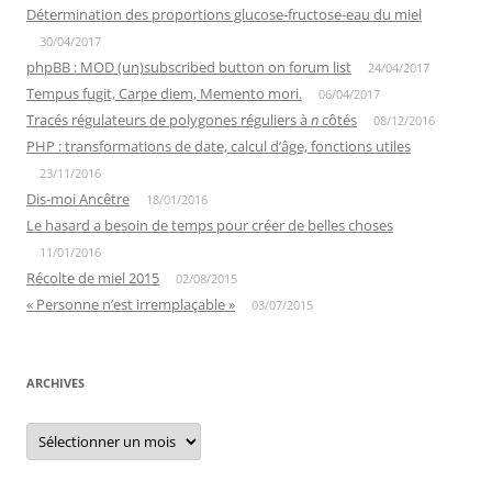
Détermination des proportions glucose-fructose-eau du miel
30/04/2017
phpBB : MOD (un)subscribed button on forum list
24/04/2017
Tempus fugit, Carpe diem, Memento mori.
06/04/2017
Tracés régulateurs de polygones réguliers à
n
côtés
08/12/2016
PHP : transformations de date, calcul d’âge, fonctions utiles
23/11/2016
Dis-moi Ancêtre
18/01/2016
Le hasard a besoin de temps pour créer de belles choses
11/01/2016
Récolte de miel 2015
02/08/2015
« Personne n’est irremplaçable »
03/07/2015
ARCHIVES
Archives