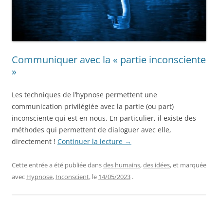
Communiquer avec la « partie inconsciente
»
Les techniques de l’hypnose permettent une
communication privilégiée avec la partie (ou part)
inconsciente qui est en nous. En particulier, il existe des
méthodes qui permettent de dialoguer avec elle,
directement !
Continuer la lecture
→
Cette entrée a été publiée dans
des humains
,
des idées
, et marquée
avec
Hypnose
,
Inconscient
, le
14/05/2023
.