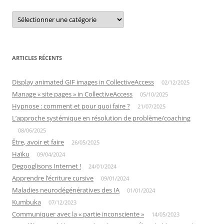
Catégories
ARTICLES RÉCENTS
Display animated GIF images in CollectiveAccess
02/12/2025
Manage « site pages » in CollectiveAccess
05/10/2025
Hypnose : comment et pour quoi faire ?
21/07/2025
L’approche systémique en résolution de problème/coaching
08/06/2025
Être, avoir et faire
26/05/2025
Haïku
09/04/2024
Degooglisons Internet !
24/01/2024
Apprendre l’écriture cursive
09/01/2024
Maladies neurodégénératives des IA
01/01/2024
Kumbuka
07/12/2023
Communiquer avec la « partie inconsciente »
14/05/2023