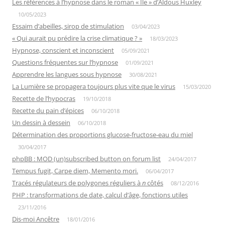
Les références à l’hypnose dans le roman « Île » d’Aldous Huxley
10/05/2023
Essaim d’abeilles, sirop de stimulation
03/04/2023
« Qui aurait pu prédire la crise climatique ? »
18/03/2023
Hypnose, conscient et inconscient
05/09/2021
Questions fréquentes sur l’hypnose
01/09/2021
Apprendre les langues sous hypnose
30/08/2021
La Lumière se propagera toujours plus vite que le virus
15/03/2020
Recette de l’hypocras
19/10/2018
Recette du pain d’épices
06/10/2018
Un dessin à dessein
06/10/2018
Détermination des proportions glucose-fructose-eau du miel
30/04/2017
phpBB : MOD (un)subscribed button on forum list
24/04/2017
Tempus fugit, Carpe diem, Memento mori.
06/04/2017
Tracés régulateurs de polygones réguliers à
n
côtés
08/12/2016
PHP : transformations de date, calcul d’âge, fonctions utiles
23/11/2016
Dis-moi Ancêtre
18/01/2016