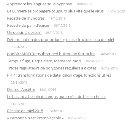
Apprendre les langues sous hypnose
30/08/2021
La Lumière se propagera toujours plus vite que le virus
15/03/2020
Recette de l’hypocras
19/10/2018
Recette du pain d’épices
06/10/2018
Un dessin à dessein
06/10/2018
Détermination des proportions glucose-fructose-eau du miel
30/04/2017
phpBB : MOD (un)subscribed button on forum list
24/04/2017
Tempus fugit, Carpe diem, Memento mori.
06/04/2017
Tracés régulateurs de polygones réguliers à
n
côtés
08/12/2016
PHP : transformations de date, calcul d’âge, fonctions utiles
23/11/2016
Dis-moi Ancêtre
18/01/2016
Le hasard a besoin de temps pour créer de belles choses
11/01/2016
Récolte de miel 2015
02/08/2015
« Personne n’est irremplaçable »
03/07/2015