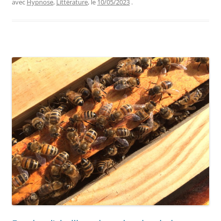
avec
Hypnose
,
Littérature
, le
10/05/2023
.