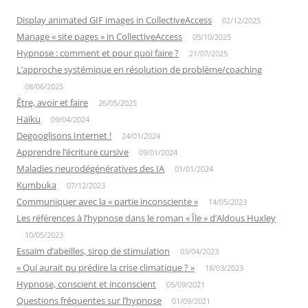
Display animated GIF images in CollectiveAccess
02/12/2025
Manage « site pages » in CollectiveAccess
05/10/2025
Hypnose : comment et pour quoi faire ?
21/07/2025
L’approche systémique en résolution de problème/coaching
08/06/2025
Être, avoir et faire
26/05/2025
Haïku
09/04/2024
Degooglisons Internet !
24/01/2024
Apprendre l’écriture cursive
09/01/2024
Maladies neurodégénératives des IA
01/01/2024
Kumbuka
07/12/2023
Communiquer avec la « partie inconsciente »
14/05/2023
Les références à l’hypnose dans le roman « Île » d’Aldous Huxley
10/05/2023
Essaim d’abeilles, sirop de stimulation
03/04/2023
« Qui aurait pu prédire la crise climatique ? »
18/03/2023
Hypnose, conscient et inconscient
05/09/2021
Questions fréquentes sur l’hypnose
01/09/2021