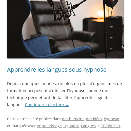
Apprendre les langues sous hypnose
Depuis quelques années, de plus en plus d’organismes de
formation proposent d’utiliser l’hypnose comme une
technique permettant de faciliter l’apprentissage des
langues.
Continuer la lecture
→
Cette entrée a été publiée dans
des humains
,
des idées
,
hypnose
,
et marquée avec
Apprentissage
,
Hypnose
,
Langues
, le
30/08/2021
.