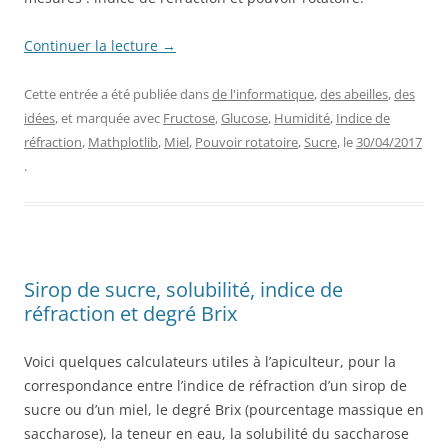
Continuer la lecture
→
Cette entrée a été publiée dans
de l'informatique
,
des abeilles
,
des
idées
, et marquée avec
Fructose
,
Glucose
,
Humidité
,
Indice de
réfraction
,
Mathplotlib
,
Miel
,
Pouvoir rotatoire
,
Sucre
, le
30/04/2017
.
Sirop de sucre, solubilité, indice de
réfraction et degré Brix
Voici quelques calculateurs utiles à l’apiculteur, pour la
correspondance entre l’indice de réfraction d’un sirop de
sucre ou d’un miel, le degré Brix (pourcentage massique en
saccharose), la teneur en eau, la solubilité du saccharose