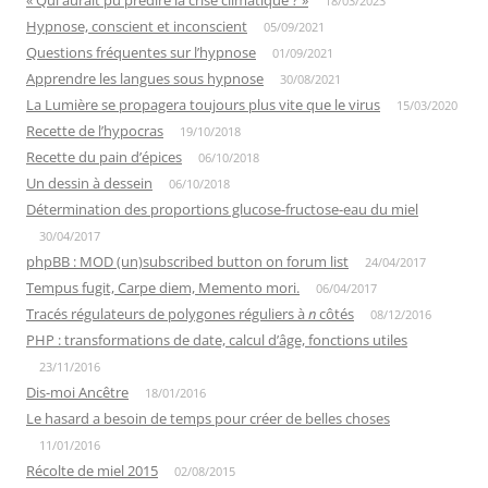
« Qui aurait pu prédire la crise climatique ? »
18/03/2023
Hypnose, conscient et inconscient
05/09/2021
Questions fréquentes sur l’hypnose
01/09/2021
Apprendre les langues sous hypnose
30/08/2021
La Lumière se propagera toujours plus vite que le virus
15/03/2020
Recette de l’hypocras
19/10/2018
Recette du pain d’épices
06/10/2018
Un dessin à dessein
06/10/2018
Détermination des proportions glucose-fructose-eau du miel
30/04/2017
phpBB : MOD (un)subscribed button on forum list
24/04/2017
Tempus fugit, Carpe diem, Memento mori.
06/04/2017
Tracés régulateurs de polygones réguliers à
n
côtés
08/12/2016
PHP : transformations de date, calcul d’âge, fonctions utiles
23/11/2016
Dis-moi Ancêtre
18/01/2016
Le hasard a besoin de temps pour créer de belles choses
11/01/2016
Récolte de miel 2015
02/08/2015