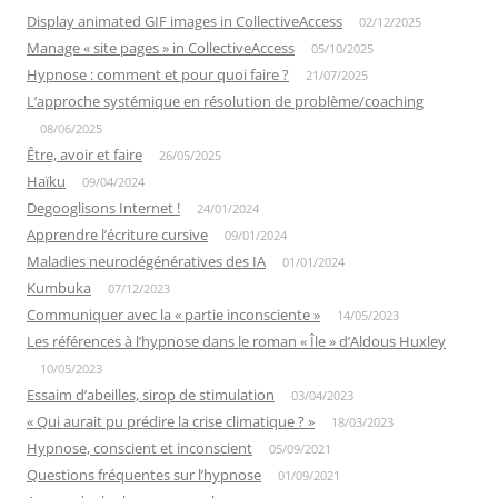
Display animated GIF images in CollectiveAccess
02/12/2025
Manage « site pages » in CollectiveAccess
05/10/2025
Hypnose : comment et pour quoi faire ?
21/07/2025
L’approche systémique en résolution de problème/coaching
08/06/2025
Être, avoir et faire
26/05/2025
Haïku
09/04/2024
Degooglisons Internet !
24/01/2024
Apprendre l’écriture cursive
09/01/2024
Maladies neurodégénératives des IA
01/01/2024
Kumbuka
07/12/2023
Communiquer avec la « partie inconsciente »
14/05/2023
Les références à l’hypnose dans le roman « Île » d’Aldous Huxley
10/05/2023
Essaim d’abeilles, sirop de stimulation
03/04/2023
« Qui aurait pu prédire la crise climatique ? »
18/03/2023
Hypnose, conscient et inconscient
05/09/2021
Questions fréquentes sur l’hypnose
01/09/2021