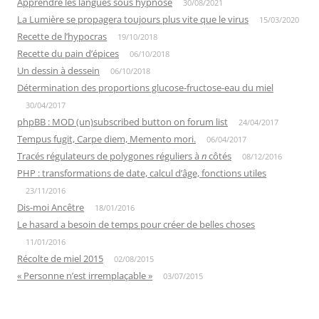
Apprendre les langues sous hypnose
30/08/2021
La Lumière se propagera toujours plus vite que le virus
15/03/2020
Recette de l’hypocras
19/10/2018
Recette du pain d’épices
06/10/2018
Un dessin à dessein
06/10/2018
Détermination des proportions glucose-fructose-eau du miel
30/04/2017
phpBB : MOD (un)subscribed button on forum list
24/04/2017
Tempus fugit, Carpe diem, Memento mori.
06/04/2017
Tracés régulateurs de polygones réguliers à
n
côtés
08/12/2016
PHP : transformations de date, calcul d’âge, fonctions utiles
23/11/2016
Dis-moi Ancêtre
18/01/2016
Le hasard a besoin de temps pour créer de belles choses
11/01/2016
Récolte de miel 2015
02/08/2015
« Personne n’est irremplaçable »
03/07/2015