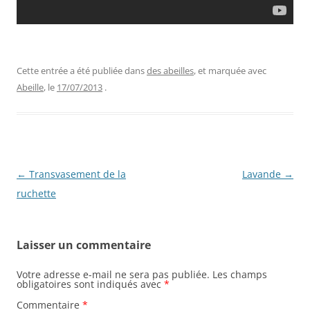
Cette entrée a été publiée dans
des abeilles
, et marquée avec
Abeille
, le
17/07/2013
.
Navigation
←
Transvasement de la
Lavande
→
des
ruchette
articles
Laisser un commentaire
Votre adresse e-mail ne sera pas publiée.
Les champs
obligatoires sont indiqués avec
*
Commentaire
*