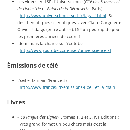
Les vidéos en LSF d’Universcience (
Cité des Sciences et
de l’Industrie
et
Palais de la Découverte
, Paris)
:
http://www.universcience-vod.fr/tag/lsf.html
. Sur
des thématiques scientifiques, avec Claire Garguier et
Olivier Fidalgo (entre autres). LSF un peu rapide pour
les premières années de cours !
Idem, mais la chaîne sur Youtube
:
http://www.youtube.com/user/universciencelsf
Émissions de télé
L’œil et la main (France 5)
:
http://www.france5.fr/emissions/l-oeil-et-la-main
Livres
«
La langue des signes
« , tomes 1, 2 et 3, IVT Editions :
livres grand format un peu chers mais c’est
la