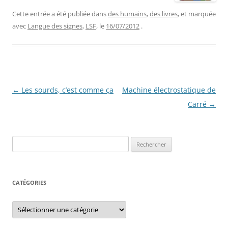
Cette entrée a été publiée dans
des humains
,
des livres
, et marquée
avec
Langue des signes
,
LSF
, le
16/07/2012
.
Navigation
←
Les sourds, c’est comme ça
Machine électrostatique de
des
Carré
→
articles
Rechercher :
CATÉGORIES
Catégories