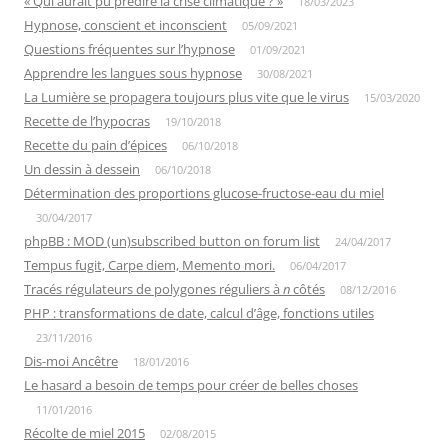
« Qui aurait pu prédire la crise climatique ? »
18/03/2023
Hypnose, conscient et inconscient
05/09/2021
Questions fréquentes sur l’hypnose
01/09/2021
Apprendre les langues sous hypnose
30/08/2021
La Lumière se propagera toujours plus vite que le virus
15/03/2020
Recette de l’hypocras
19/10/2018
Recette du pain d’épices
06/10/2018
Un dessin à dessein
06/10/2018
Détermination des proportions glucose-fructose-eau du miel
30/04/2017
phpBB : MOD (un)subscribed button on forum list
24/04/2017
Tempus fugit, Carpe diem, Memento mori.
06/04/2017
Tracés régulateurs de polygones réguliers à
n
côtés
08/12/2016
PHP : transformations de date, calcul d’âge, fonctions utiles
23/11/2016
Dis-moi Ancêtre
18/01/2016
Le hasard a besoin de temps pour créer de belles choses
11/01/2016
Récolte de miel 2015
02/08/2015