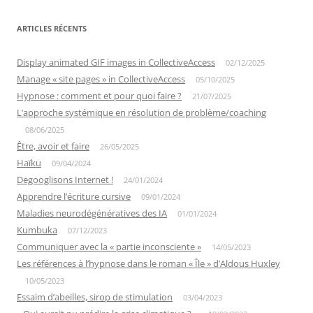
ARTICLES RÉCENTS
Display animated GIF images in CollectiveAccess
02/12/2025
Manage « site pages » in CollectiveAccess
05/10/2025
Hypnose : comment et pour quoi faire ?
21/07/2025
L’approche systémique en résolution de problème/coaching
08/06/2025
Être, avoir et faire
26/05/2025
Haïku
09/04/2024
Degooglisons Internet !
24/01/2024
Apprendre l’écriture cursive
09/01/2024
Maladies neurodégénératives des IA
01/01/2024
Kumbuka
07/12/2023
Communiquer avec la « partie inconsciente »
14/05/2023
Les références à l’hypnose dans le roman « Île » d’Aldous Huxley
10/05/2023
Essaim d’abeilles, sirop de stimulation
03/04/2023