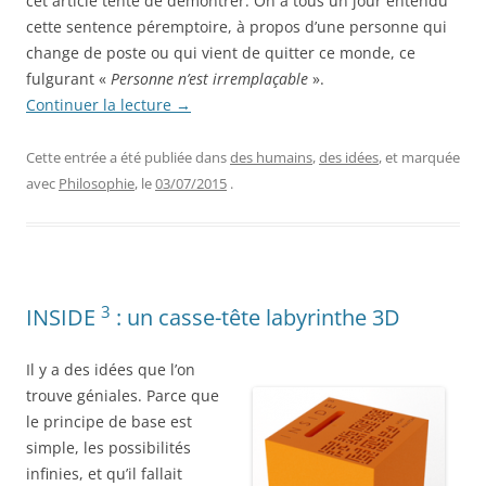
cet article tente de démontrer. On a tous un jour entendu
cette sentence péremptoire, à propos d’une personne qui
change de poste ou qui vient de quitter ce monde, ce
fulgurant «
Personne n’est irremplaçable
».
Continuer la lecture
→
Cette entrée a été publiée dans
des humains
,
des idées
, et marquée
avec
Philosophie
, le
03/07/2015
.
3
INSIDE
: un casse-tête labyrinthe 3D
Il y a des idées que l’on
trouve géniales. Parce que
le principe de base est
simple, les possibilités
infinies, et qu’il fallait