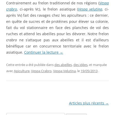
Contrairement au frelon traditionnel de nos régions (
Vespa
crabro
, ci-après Vc), le frelon asiatique (
Vespa velutina
, ci-
après Vv) fait des ravages chez les apiculteurs : ce dernier,
en quête de sucres et de protéines pour élever sa colonie,
fait du vol stationnaire en face des planches de vol des
ruches et attend les abeilles pour les dévorer. Notre frelon
crabro
ne s’attaque pas aux abeilles et il est d’ailleurs
bénéfique car en concurrence territoriale avec le frelon
asiatique.
Continuer la lecture
→
Cette entrée a été publiée dans
des abeilles
,
des idées
, et marquée
avec
Apiculture
,
Vespa Crabro
,
Vespa Velutina
, le
19/05/2013
.
Navigation
Articles plus récents
→
des