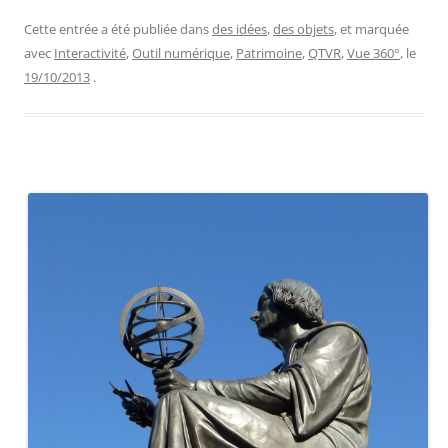
Cette entrée a été publiée dans
des idées
,
des objets
, et marquée
avec
Interactivité
,
Outil numérique
,
Patrimoine
,
QTVR
,
Vue 360°
, le
19/10/2013
.