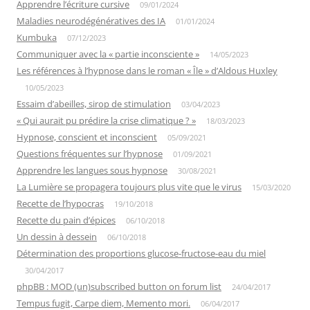
Apprendre l’écriture cursive
09/01/2024
Maladies neurodégénératives des IA
01/01/2024
Kumbuka
07/12/2023
Communiquer avec la « partie inconsciente »
14/05/2023
Les références à l’hypnose dans le roman « Île » d’Aldous Huxley
10/05/2023
Essaim d’abeilles, sirop de stimulation
03/04/2023
« Qui aurait pu prédire la crise climatique ? »
18/03/2023
Hypnose, conscient et inconscient
05/09/2021
Questions fréquentes sur l’hypnose
01/09/2021
Apprendre les langues sous hypnose
30/08/2021
La Lumière se propagera toujours plus vite que le virus
15/03/2020
Recette de l’hypocras
19/10/2018
Recette du pain d’épices
06/10/2018
Un dessin à dessein
06/10/2018
Détermination des proportions glucose-fructose-eau du miel
30/04/2017
phpBB : MOD (un)subscribed button on forum list
24/04/2017
Tempus fugit, Carpe diem, Memento mori.
06/04/2017