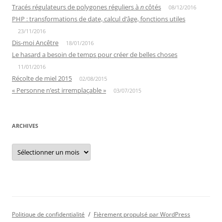
Tracés régulateurs de polygones réguliers à
n
côtés
08/12/2016
PHP : transformations de date, calcul d’âge, fonctions utiles
23/11/2016
Dis-moi Ancêtre
18/01/2016
Le hasard a besoin de temps pour créer de belles choses
11/01/2016
Récolte de miel 2015
02/08/2015
« Personne n’est irremplaçable »
03/07/2015
ARCHIVES
Archives
Politique de confidentialité
Fièrement propulsé par WordPress