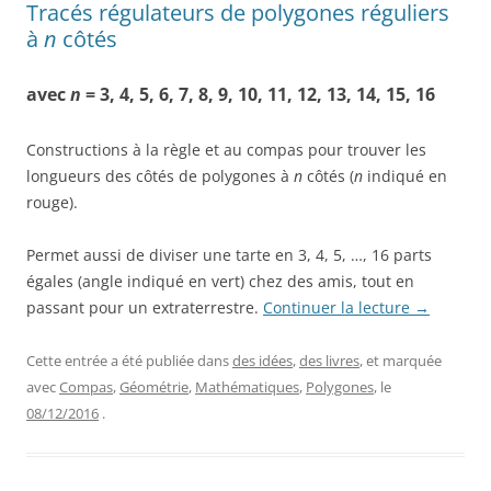
Tracés régulateurs de polygones réguliers
à
n
côtés
avec
n
= 3, 4, 5, 6, 7, 8, 9, 10, 11, 12, 13, 14, 15, 16
Constructions à la règle et au compas pour trouver les
longueurs des côtés de polygones à
n
côtés (
n
indiqué en
rouge).
Permet aussi de diviser une tarte en 3, 4, 5, …, 16 parts
égales (angle indiqué en vert) chez des amis, tout en
passant pour un extraterrestre.
Continuer la lecture
→
Cette entrée a été publiée dans
des idées
,
des livres
, et marquée
avec
Compas
,
Géométrie
,
Mathématiques
,
Polygones
, le
08/12/2016
.