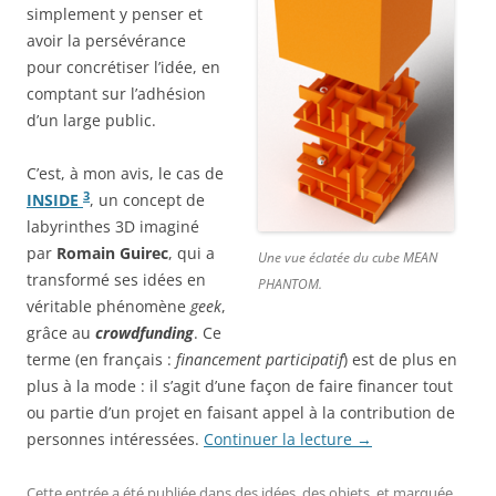
simplement y penser et
avoir la persévérance
pour concrétiser l’idée, en
comptant sur l’adhésion
d’un large public.
C’est, à mon avis, le cas de
3
INSIDE
, un concept de
labyrinthes 3D imaginé
par
Romain Guirec
, qui a
Une vue éclatée du cube MEAN
transformé ses idées en
PHANTOM.
véritable phénomène
geek
,
grâce au
crowdfunding
. Ce
terme (en français :
financement participatif
) est de plus en
plus à la mode : il s’agit d’une façon de faire financer tout
ou partie d’un projet en faisant appel à la contribution de
personnes intéressées.
Continuer la lecture
→
Cette entrée a été publiée dans
des idées
,
des objets
, et marquée