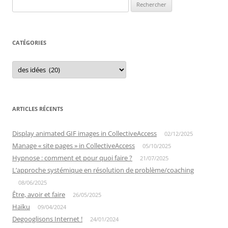
Rechercher :
articles
CATÉGORIES
Catégories
ARTICLES RÉCENTS
Display animated GIF images in CollectiveAccess
02/12/2025
Manage « site pages » in CollectiveAccess
05/10/2025
Hypnose : comment et pour quoi faire ?
21/07/2025
L’approche systémique en résolution de problème/coaching
08/06/2025
Être, avoir et faire
26/05/2025
Haïku
09/04/2024
Degooglisons Internet !
24/01/2024